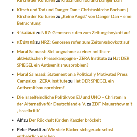
Kirche der Kulturen
zu
Kitsch und Tod und Danger Dan
Kitsch und Tod und Danger Dan - Christuskirche Bochum |
Kirche der Kulturen
zu
„Keine Angst“ von Danger Dan – eine
Betrachtung
ร้านต่อผม
zu
NRZ: Genossen rufen zum Zeitungsboykott auf
แป๊ปสเตย์
zu
NRZ: Genossen rufen zum Zeitungsboykott auf
Maral Salmassi: Stellungnahme zu einer politisch-
aktivistischen Pressekampagne - ZERA Institute
zu
Hat DER
SPIEGEL ein Antisemitismusproblem?
Maral Salmassi: Statement on a Politically Motivated Press
Campaign - ZERA Institute
zu
Hat DER SPIEGEL ein
Antisemitismusproblem?
Die israelfeindliche Politik von EU und UNO – Christen in
der Alternative für Deutschland e. V.
zu
ZDF-Mauershow mit
„Israelkritik“
Alf
zu
Der Rückhalt für den Kanzler bröckelt
Peter Pasetti
zu
Wie viele Bäcker sich gerade selbst
entbehrlich machen