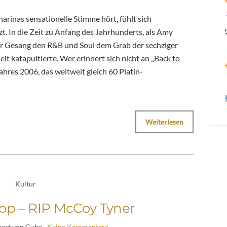
rinas sensationelle Stimme hört, fühlt sich
t. In die Zeit zu Anfang des Jahrhunderts, als Amy
r Gesang den R&B und Soul dem Grab der sechziger
eit katapultierte. Wer erinnert sich nicht an „Back to
res 2006, das weltweit gleich 60 Platin-
Weiterlesen
Kultur
Pop – RIP McCoy Tyner
bert von Cube
Keine Kommentare