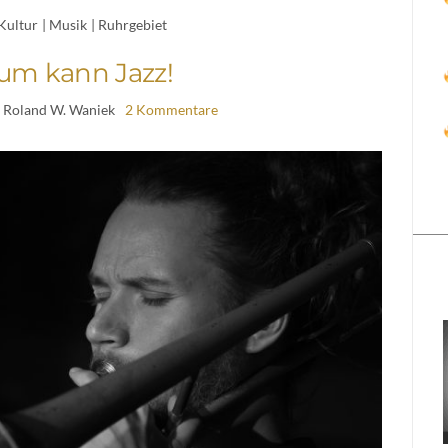
Kultur
|
Musik
|
Ruhrgebiet
um kann Jazz!
 Roland W. Waniek
2 Kommentare