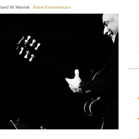
oland W. Waniek
Keine Kommentare