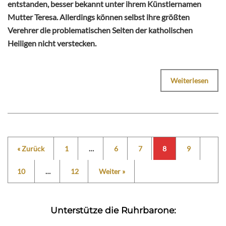
entstanden, besser bekannt unter ihrem Künstlernamen
Mutter Teresa. Allerdings können selbst ihre größten
Verehrer die problematischen Seiten der katholischen
Heiligen nicht verstecken.
Weiterlesen
« Zurück
1
…
6
7
8
9
10
…
12
Weiter »
Unterstütze die Ruhrbarone: