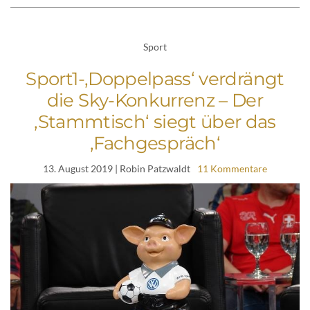
Sport
Sport1-‚Doppelpass‘ verdrängt
die Sky-Konkurrenz – Der
‚Stammtisch‘ siegt über das
‚Fachgespräch‘
13. August 2019
| Robin Patzwaldt
11 Kommentare