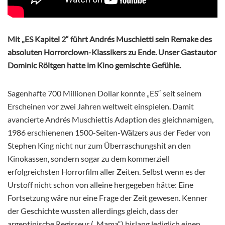
Mit „ES Kapitel 2“ führt Andrés Muschietti sein Remake des
absoluten Horrorclown-Klassikers zu Ende. Unser Gastautor
Dominic Röltgen hatte im Kino gemischte Gefühle.
Sagenhafte 700 Millionen Dollar konnte „ES“ seit seinem
Erscheinen vor zwei Jahren weltweit einspielen. Damit
avancierte Andrés Muschiettis Adaption des gleichnamigen,
1986 erschienenen 1500-Seiten-Wälzers aus der Feder von
Stephen King nicht nur zum Überraschungshit an den
Kinokassen, sondern sogar zu dem kommerziell
erfolgreichsten Horrorfilm aller Zeiten. Selbst wenn es der
Urstoff nicht schon von alleine hergegeben hätte: Eine
Fortsetzung wäre nur eine Frage der Zeit gewesen. Kenner
der Geschichte wussten allerdings gleich, dass der
argentinische Regisseur („Mama“) bislang lediglich einen