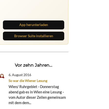
Ruhrbarone auf allen Geräten
Lies unterwegs weiter, speichere
Beiträge und behalte neue Texte
direkt im Browser im Blick.
App herunterladen
Browser Suite installieren
Vor zehn Jahren...
6. August 2016
So war die Wiener Lesung
Wien/ Ruhrgebiet - Donnerstag
abend gab es in Wien eine Lesung -
vom Autor dieser Zeilen gemeinsam
mit dem dem...