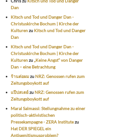
Chris
zu
Kitsch und Tod und Danger
Dan
Kitsch und Tod und Danger Dan -
Christuskirche Bochum | Kirche der
Kulturen
zu
Kitsch und Tod und Danger
Dan
Kitsch und Tod und Danger Dan -
Christuskirche Bochum | Kirche der
Kulturen
zu
„Keine Angst“ von Danger
Dan – eine Betrachtung
ร้านต่อผม
zu
NRZ: Genossen rufen zum
Zeitungsboykott auf
แป๊ปสเตย์
zu
NRZ: Genossen rufen zum
Zeitungsboykott auf
Maral Salmassi: Stellungnahme zu einer
politisch-aktivistischen
Pressekampagne - ZERA Institute
zu
Hat DER SPIEGEL ein
Antisemitismusproblem?