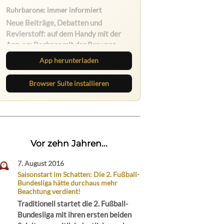
Ruhrbarone auf allen Geräten
Lies unterwegs weiter, speichere
Beiträge und behalte neue Texte
direkt im Browser im Blick.
App herunterladen
Browser Suite installieren
Vor zehn Jahren...
7. August 2016
Saisonstart im Schatten: Die 2. Fußball-
Bundesliga hätte durchaus mehr
Beachtung verdient!
Traditionell startet die 2. Fußball-
Bundesliga mit ihren ersten beiden