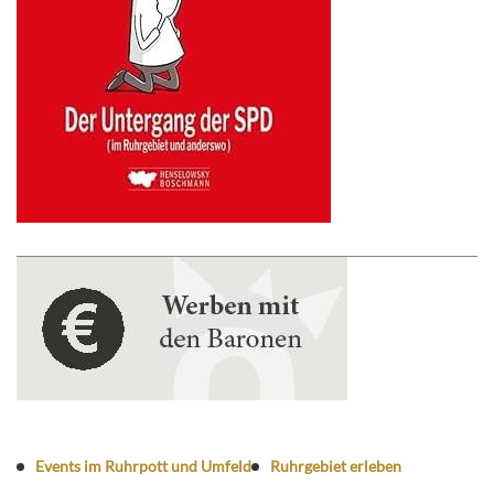
Events im Ruhrpott und Umfeld
Ruhrgebiet erleben