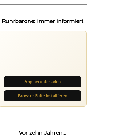
Ruhrbarone: immer informiert
Ruhrbarone auf allen Geräten
Lies unterwegs weiter, speichere
Beiträge und behalte neue Texte
direkt im Browser im Blick.
App herunterladen
Browser Suite installieren
Vor zehn Jahren...