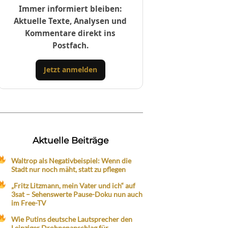
Immer informiert bleiben:
Aktuelle Texte, Analysen und
Kommentare direkt ins
Postfach.
Jetzt anmelden
Aktuelle Beiträge
Waltrop als Negativbeispiel: Wenn die
Stadt nur noch mäht, statt zu pflegen
„Fritz Litzmann, mein Vater und ich“ auf
3sat – Sehenswerte Pause-Doku nun auch
im Free-TV
Wie Putins deutsche Lautsprecher den
Leipziger Drohnenanschlag für