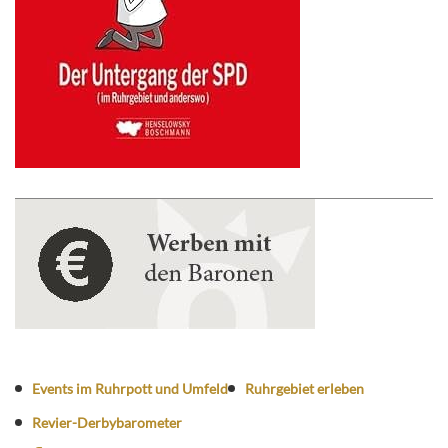
Events im Ruhrpott und Umfeld
Ruhrgebiet erleben
Revier-Derbybarometer