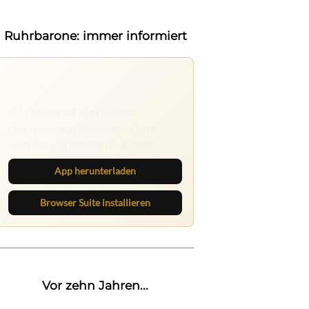
Ruhrbarone: immer informiert
Ruhrbarone auf allen Geräten
Lies unterwegs weiter, speichere
Beiträge und behalte neue Texte
direkt im Browser im Blick.
App herunterladen
Browser Suite installieren
Vor zehn Jahren...