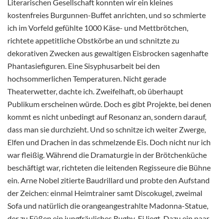
Literarischen Gesellschaft konnten wir ein kleines
kostenfreies Burgunnen-Buffet anrichten, und so schmierte
ich im Vorfeld gefühlte 1000 Käse- und Mettbrötchen,
richtete appetitliche Obstkörbe an und schnitzte zu
dekorativen Zwecken aus gewaltigen Eisbrocken sagenhafte
Phantasiefiguren. Eine Sisyphusarbeit bei den
hochsommerlichen Temperaturen. Nicht gerade
Theaterwetter, dachte ich. Zweifelhaft, ob überhaupt
Publikum erscheinen würde. Doch es gibt Projekte, bei denen
kommt es nicht unbedingt auf Resonanz an, sondern darauf,
dass man sie durchzieht. Und so schnitze ich weiter Zwerge,
Elfen und Drachen in das schmelzende Eis. Doch nicht nur ich
war fleißig. Während die Dramaturgie in der Brötchenküche
beschäftigt war, richteten die leitenden Regisseure die Bühne
ein. Arne Nobel zitierte Baudrillard und probte den Aufstand
der Zeichen: einmal Heimtrainer samt Discokugel, zweimal
Sofa und natürlich die orangeangestrahlte Madonna-Statue,
der zu Füßen ein jungfräuliches Rugby-Ei liegt. Dazu ein paar