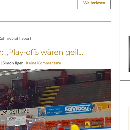
Weiterlesen
Ruhrgebiet
|
Sport
: „Play-offs wären geil…
| Simon Ilger
Keine Kommentare