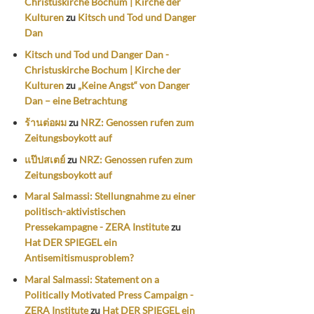
Christuskirche Bochum | Kirche der
Kulturen
zu
Kitsch und Tod und Danger
Dan
Kitsch und Tod und Danger Dan -
Christuskirche Bochum | Kirche der
Kulturen
zu
„Keine Angst“ von Danger
Dan – eine Betrachtung
ร้านต่อผม
zu
NRZ: Genossen rufen zum
Zeitungsboykott auf
แป๊ปสเตย์
zu
NRZ: Genossen rufen zum
Zeitungsboykott auf
Maral Salmassi: Stellungnahme zu einer
politisch-aktivistischen
Pressekampagne - ZERA Institute
zu
Hat DER SPIEGEL ein
Antisemitismusproblem?
Maral Salmassi: Statement on a
Politically Motivated Press Campaign -
ZERA Institute
zu
Hat DER SPIEGEL ein