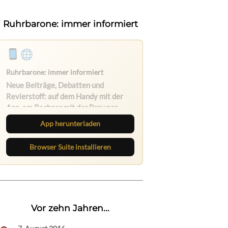
Ruhrbarone: immer informiert
Ruhrbarone auf allen Geräten
Lies unterwegs weiter, speichere
Beiträge und behalte neue Texte
direkt im Browser im Blick.
App herunterladen
Browser Suite installieren
Vor zehn Jahren...