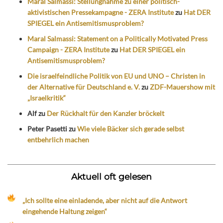
Maral Salmassi: Stellungnahme zu einer politisch-
aktivistischen Pressekampagne - ZERA Institute
zu
Hat DER
SPIEGEL ein Antisemitismusproblem?
Maral Salmassi: Statement on a Politically Motivated Press
Campaign - ZERA Institute
zu
Hat DER SPIEGEL ein
Antisemitismusproblem?
Die israelfeindliche Politik von EU und UNO – Christen in
der Alternative für Deutschland e. V.
zu
ZDF-Mauershow mit
„Israelkritik“
Alf
zu
Der Rückhalt für den Kanzler bröckelt
Peter Pasetti
zu
Wie viele Bäcker sich gerade selbst
entbehrlich machen
Aktuell oft gelesen
„Ich sollte eine einladende, aber nicht auf die Antwort
eingehende Haltung zeigen“