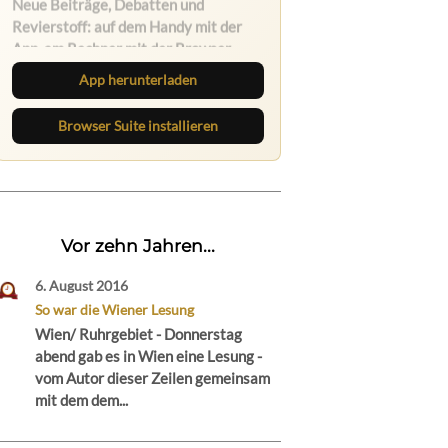
Lies unterwegs weiter, speichere
Beiträge und behalte neue Texte
direkt im Browser im Blick.
App herunterladen
Browser Suite installieren
Vor zehn Jahren...
6. August 2016
So war die Wiener Lesung
Wien/ Ruhrgebiet - Donnerstag
abend gab es in Wien eine Lesung -
vom Autor dieser Zeilen gemeinsam
mit dem dem...