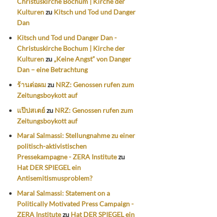
Christuskirche Bochum | Kirche der
Kulturen
zu
Kitsch und Tod und Danger
Dan
Kitsch und Tod und Danger Dan -
Christuskirche Bochum | Kirche der
Kulturen
zu
„Keine Angst“ von Danger
Dan – eine Betrachtung
ร้านต่อผม
zu
NRZ: Genossen rufen zum
Zeitungsboykott auf
แป๊ปสเตย์
zu
NRZ: Genossen rufen zum
Zeitungsboykott auf
Maral Salmassi: Stellungnahme zu einer
politisch-aktivistischen
Pressekampagne - ZERA Institute
zu
Hat DER SPIEGEL ein
Antisemitismusproblem?
Maral Salmassi: Statement on a
Politically Motivated Press Campaign -
ZERA Institute
zu
Hat DER SPIEGEL ein