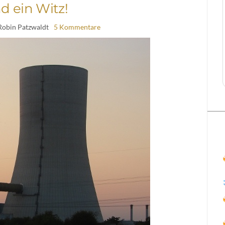
nd ein Witz!
Robin Patzwaldt
5 Kommentare