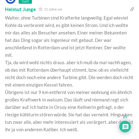
Gast
Helmut Junge
11 Jahre vor
Walter, ohne Turbinen sind Krafterke langweilig. Egal wieviel
Kohle da verbrannt wird, es gibt keinen Strom. Und ich wollte
mir das alles als Besucher ansehen. Einer meiner Bekannten
hat das Ding sogar als Ingenieur mit gebaut. Der war
anschließend in Rotterdam und ist jetzt Rentner. Der wollte
mit.
Tja, da wird wohl nichts draus. aber ich muß da mal nachfragen,
ob das mit Rotterdam überhaupt stimmt, bzw. ob es vielleicht
nicht doch noch eine andere Turbine gibt. Die werden doch nicht
mit einem einzigen Kessel fahren.
Übrigens ist nur 9 km entfernt von meiner wohnung ein ähnlich
großes Kraftwerk in walsum. Das läuft und niemand regt sich
darüber auf. Ich hatte in Orsoy eine Kellnerin gefragt, o der
riesige kühlturm stören würde. Sie hat das verneint. Hingucken
20
tun zwar alle, aber mehr interessiert als verärgert. aber da seid
ihr ja von anderem Kaliber. Ich weiß.