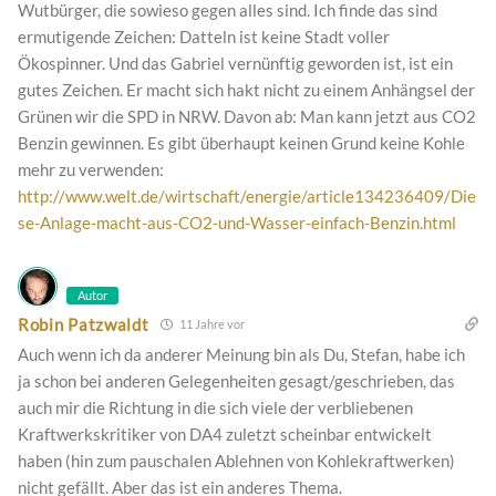
Wutbürger, die sowieso gegen alles sind. Ich finde das sind
ermutigende Zeichen: Datteln ist keine Stadt voller
Ökospinner. Und das Gabriel vernünftig geworden ist, ist ein
gutes Zeichen. Er macht sich hakt nicht zu einem Anhängsel der
Grünen wir die SPD in NRW. Davon ab: Man kann jetzt aus CO2
Benzin gewinnen. Es gibt überhaupt keinen Grund keine Kohle
mehr zu verwenden:
http://www.welt.de/wirtschaft/energie/article134236409/Die
se-Anlage-macht-aus-CO2-und-Wasser-einfach-Benzin.html
Autor
Robin Patzwaldt
11 Jahre vor
Auch wenn ich da anderer Meinung bin als Du, Stefan, habe ich
ja schon bei anderen Gelegenheiten gesagt/geschrieben, das
auch mir die Richtung in die sich viele der verbliebenen
Kraftwerkskritiker von DA4 zuletzt scheinbar entwickelt
haben (hin zum pauschalen Ablehnen von Kohlekraftwerken)
nicht gefällt. Aber das ist ein anderes Thema.