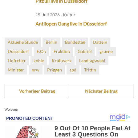
Pitbull live in Düsseldorf
15. Juli 2026 · Kultur
Antilopen Gang live in Düsseldorf
Aktuelle Stunde
Berlin
Bundestag
Datteln
Düsseldorf
E.On
Fraktion
Gabriel
gruene
Hofreiter
kohle
Kraftwerk
Landtagswahl
Minister
nrw
Priggen
spd
Trittin
Vorheriger Beitrag
Nächster Beitrag
Werbung