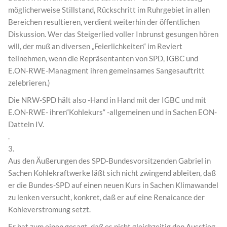
möglicherweise Stillstand, Rückschritt im Ruhrgebiet in allen
Bereichen resultieren, verdient weiterhin der öffentlichen
Diskussion. Wer das Steigerlied voller Inbrunst gesungen hören
will, der muß an diversen „Feierlichkeiten“ im Reviert
teilnehmen, wenn die Repräsentanten von SPD, IGBC und
E.ON-RWE-Managment ihren gemeinsames Sangesauftritt
zelebrieren.)
Die NRW-SPD hält also -Hand in Hand mit der IGBC und mit
E.ON-RWE- ihren“Kohlekurs“ -allgemeinen und in Sachen EON-
Datteln IV.
.
3.
Aus den Äußerungen des SPD-Bundesvorsitzenden Gabriel in
Sachen Kohlekraftwerke läßt sich nicht zwingend ableiten, daß
er die Bundes-SPD auf einen neuen Kurs in Sachen Klimawandel
zu lenken versucht, konkret, daß er auf eine Renaicance der
Kohleverstromung setzt.
Er hat zum einen gesagt, daß es nicht gleichzeitig den Ausstieg