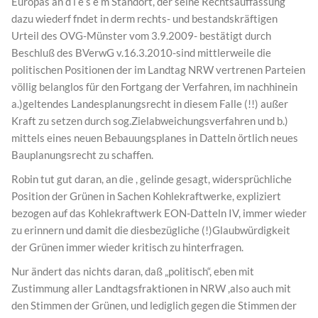
Europas an d i e s e m Standort, der seine Rechtsauffassung
dazu wiederf fndet in derm rechts- und bestandskräftigen
Urteil des OVG-Münster vom 3.9.2009- bestätigt durch
Beschluß des BVerwG v.16.3.2010-sind mittlerweile die
politischen Positionen der im Landtag NRW vertrenen Parteien
völlig belanglos für den Fortgang der Verfahren, im nachhinein
a.)geltendes Landesplanungsrecht in diesem Falle (!!) außer
Kraft zu setzen durch sog.Zielabweichungsverfahren und b.)
mittels eines neuen Bebauungsplanes in Datteln örtlich neues
Bauplanungsrecht zu schaffen.
Robin tut gut daran, an die , gelinde gesagt, widersprüchliche
Position der Grünen in Sachen Kohlekraftwerke, expliziert
bezogen auf das Kohlekraftwerk EON-Datteln IV, immer wieder
zu erinnern und damit die diesbezügliche (!)Glaubwürdigkeit
der Grünen immer wieder kritisch zu hinterfragen.
Nur ändert das nichts daran, daß „politisch“, eben mit
Zustimmung aller Landtagsfraktionen in NRW ,also auch mit
den Stimmen der Grünen, und lediglich gegen die Stimmen der