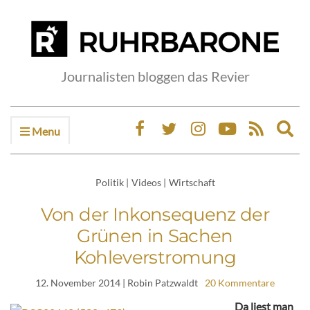
Journalisten bloggen das Revier
Menu
Ex
sea
fo
Politik
|
Videos
|
Wirtschaft
Von der Inkonsequenz der
Grünen in Sachen
Kohleverstromung
12. November 2014
| Robin Patzwaldt
20 Kommentare
Da liest man