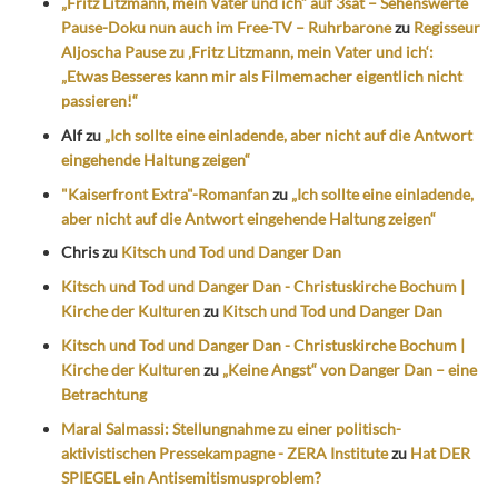
„Fritz Litzmann, mein Vater und ich“ auf 3sat – Sehenswerte
Pause-Doku nun auch im Free-TV – Ruhrbarone
zu
Regisseur
Aljoscha Pause zu ‚Fritz Litzmann, mein Vater und ich‘:
„Etwas Besseres kann mir als Filmemacher eigentlich nicht
passieren!“
Alf
zu
„Ich sollte eine einladende, aber nicht auf die Antwort
eingehende Haltung zeigen“
"Kaiserfront Extra"-Romanfan
zu
„Ich sollte eine einladende,
aber nicht auf die Antwort eingehende Haltung zeigen“
Chris
zu
Kitsch und Tod und Danger Dan
Kitsch und Tod und Danger Dan - Christuskirche Bochum |
Kirche der Kulturen
zu
Kitsch und Tod und Danger Dan
Kitsch und Tod und Danger Dan - Christuskirche Bochum |
Kirche der Kulturen
zu
„Keine Angst“ von Danger Dan – eine
Betrachtung
Maral Salmassi: Stellungnahme zu einer politisch-
aktivistischen Pressekampagne - ZERA Institute
zu
Hat DER
SPIEGEL ein Antisemitismusproblem?