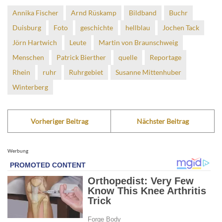
Annika Fischer
Arnd Rüskamp
Bildband
Buchr
Duisburg
Foto
geschichte
hellblau
Jochen Tack
Jörn Hartwich
Leute
Martin von Braunschweig
Menschen
Patrick Bierther
quelle
Reportage
Rhein
ruhr
Ruhrgebiet
Susanne Mittenhuber
Winterberg
Vorheriger Beitrag
Nächster Beitrag
Werbung