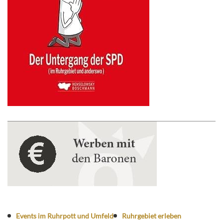
Events im Ruhrpott und Umfeld
Ruhrgebiet erleben