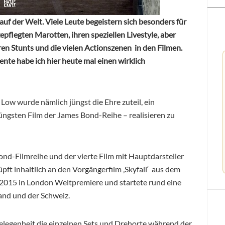
auf der Welt. Viele Leute begeistern sich besonders für
epflegten Marotten, ihren speziellen Livestyle, aber
ren Stunts und die vielen Actionszenen in den Filmen.
nte habe ich hier heute mal einen wirklich
ow wurde nämlich jüngst die Ehre zuteil, ein
üngsten Film der James Bond-Reihe – realisieren zu
Bond-Filmreihe und der vierte Film mit Hauptdarsteller
nüpft inhaltlich an den Vorgängerfilm ‚Skyfall‘ aus dem
r 2015 in London Weltpremiere und startete rund eine
and und der Schweiz.
elegenheit die einzelnen Sets und Drehorte während der