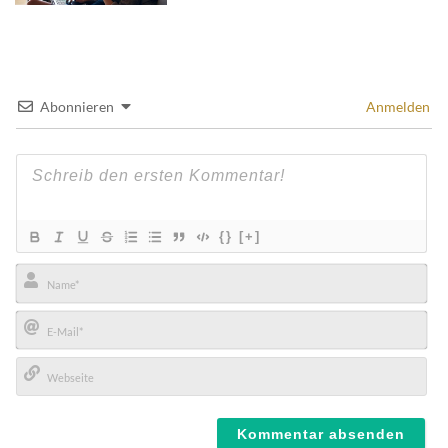
Abonnieren
Anmelden
{}
[+]
Name*
E-
Mail*
Webseite