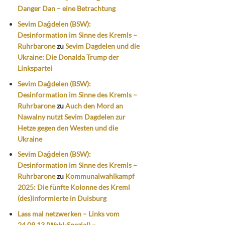
Danger Dan – eine Betrachtung
Sevim Dağdelen (BSW):
Desinformation im Sinne des Kremls –
Ruhrbarone
zu
Sevim Dagdelen und die
Ukraine: Die Donalda Trump der
Linkspartei
Sevim Dağdelen (BSW):
Desinformation im Sinne des Kremls –
Ruhrbarone
zu
Auch den Mord an
Nawalny nutzt Sevim Dagdelen zur
Hetze gegen den Westen und die
Ukraine
Sevim Dağdelen (BSW):
Desinformation im Sinne des Kremls –
Ruhrbarone
zu
Kommunalwahlkampf
2025: Die fünfte Kolonne des Kreml
(des)informierte in Duisburg
Lass mal netzwerken – Links vom
24.09.13 (Wahl-Spezial) –