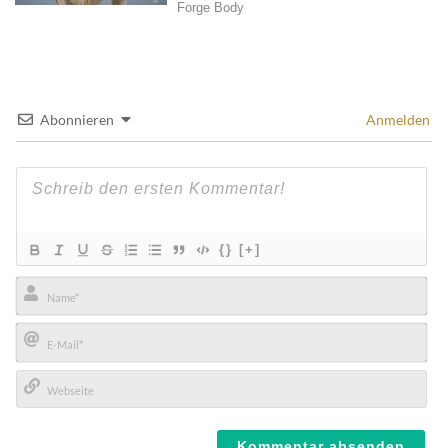
Abonnieren
Anmelden
{}
[+]
Name*
E-
Mail*
Webseite