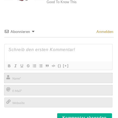
Abonnieren
Anmelden
{}
[+]
Name*
E-
Mail*
Webseite