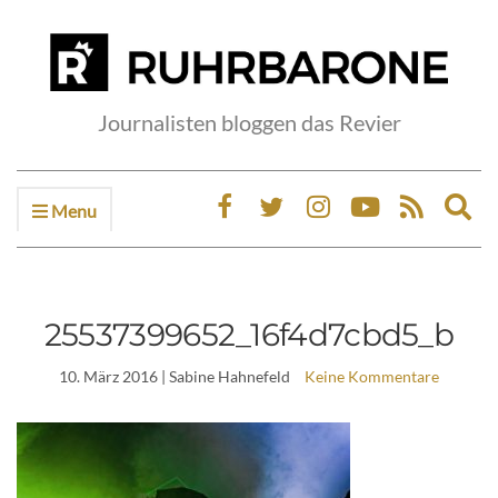
Journalisten bloggen das Revier
Menu
Ex
sea
fo
25537399652_16f4d7cbd5_b
10. März 2016
| Sabine Hahnefeld
Keine Kommentare