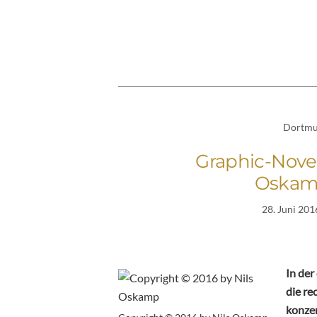
Dortm
Graphic-Novel
Oskam
28. Juni 201
In der
die re
konzen