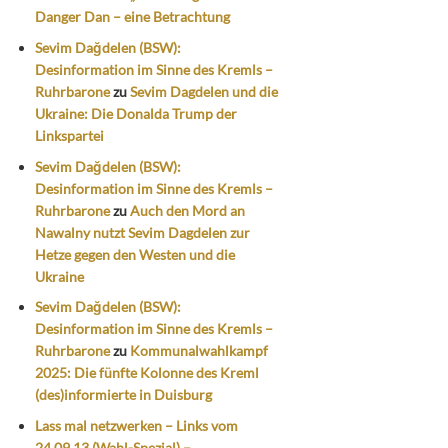
Danger Dan – eine Betrachtung
Sevim Dağdelen (BSW):
Desinformation im Sinne des Kremls –
Ruhrbarone
zu
Sevim Dagdelen und die
Ukraine: Die Donalda Trump der
Linkspartei
Sevim Dağdelen (BSW):
Desinformation im Sinne des Kremls –
Ruhrbarone
zu
Auch den Mord an
Nawalny nutzt Sevim Dagdelen zur
Hetze gegen den Westen und die
Ukraine
Sevim Dağdelen (BSW):
Desinformation im Sinne des Kremls –
Ruhrbarone
zu
Kommunalwahlkampf
2025: Die fünfte Kolonne des Kreml
(des)informierte in Duisburg
Lass mal netzwerken – Links vom
24.09.13 (Wahl-Spezial) –