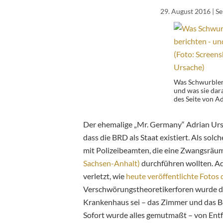
29. August 2016
| S
Was Schwurbler 
und was sie dara
des Seite von A
Der ehemalige „Mr. Germany“ Adrian Ursac
dass die BRD als Staat existiert. Als solc
mit Polizeibeamten, die eine Zwangsräu
Sachsen-Anhalt)
durchführen wollten. A
verletzt, wie
heute veröffentlichte Fotos
Verschwörungstheoretikerforen wurde da
Krankenhaus sei – das Zimmer und das Be
Sofort wurde alles gemutmaßt – von Ent