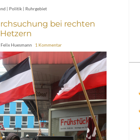
und
|
Politik
|
Ruhrgebiet
rchsuchung bei rechten
Hetzern
 Felix Huesmann
1 Kommentar