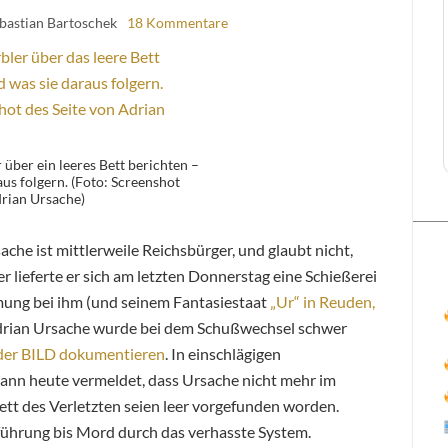
ebastian Bartoschek
18 Kommentare
über ein leeres Bett berichten –
us folgern. (Foto: Screenshot
drian Ursache)
he ist mittlerweile Reichsbürger, und glaubt nicht,
her lieferte er sich am letzten Donnerstag eine Schießerei
mung bei ihm (und seinem Fantasiestaat
„Ur“ in Reuden,
drian Ursache wurde bei dem Schußwechsel schwer
 der BILD dokumentieren
. In einschlägigen
nn heute vermeldet, dass Ursache nicht mehr im
tt des Verletzten seien leer vorgefunden worden.
führung bis Mord durch das verhasste System.