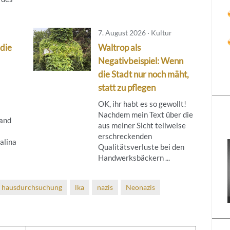
7. August 2026 · Kultur
 die
Waltrop als
Negativbeispiel: Wenn
die Stadt nur noch mäht,
statt zu pflegen
OK, ihr habt es so gewollt!
Nachdem mein Text über die
and
aus meiner Sicht teilweise
erschreckenden
alina
Qualitätsverluste bei den
Handwerksbäckern ...
hausdurchsuchung
lka
nazis
Neonazis