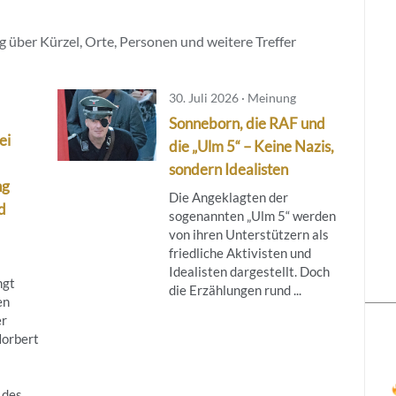
 über Kürzel, Orte, Personen und weitere Treffer
30. Juli 2026 · Meinung
Sonneborn, die RAF und
ei
die „Ulm 5“ – Keine Nazis,
sondern Idealisten
ng
Die Angeklagten der
d
sogenannten „Ulm 5“ werden
von ihren Unterstützern als
friedliche Aktivisten und
Idealisten dargestellt. Doch
ngt
die Erzählungen rund ...
en
er
Norbert
 des