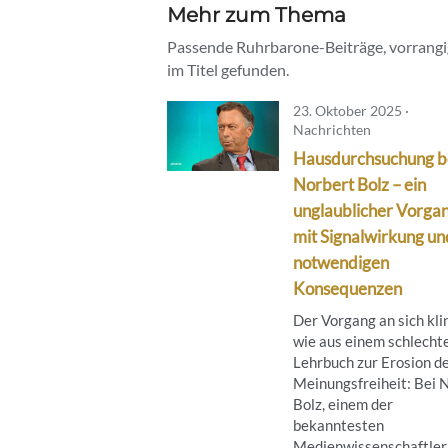
Mehr zum Thema
Passende Ruhrbarone-Beiträge, vorrangig
im Titel gefunden.
23. Oktober 2025 ·
Nachrichten
Hausdurchsuchung b
Norbert Bolz – ein
unglaublicher Vorga
mit Signalwirkung un
notwendigen
Konsequenzen
Der Vorgang an sich kli
wie aus einem schlecht
Lehrbuch zur Erosion d
Meinungsfreiheit: Bei 
Bolz, einem der
bekanntesten
Medienwissenschaftler