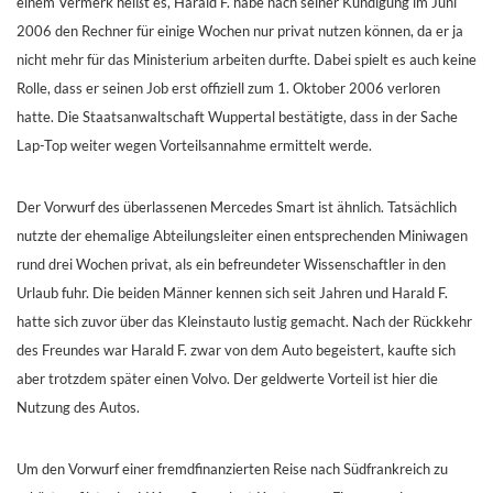
einem Vermerk heißt es, Harald F. habe nach seiner Kündigung im Juni
2006 den Rechner für einige Wochen nur privat nutzen können, da er ja
nicht mehr für das Ministerium arbeiten durfte. Dabei spielt es auch keine
Rolle, dass er seinen Job erst offiziell zum 1. Oktober 2006 verloren
hatte. Die Staatsanwaltschaft Wuppertal bestätigte, dass in der Sache
Lap-Top weiter wegen Vorteilsannahme ermittelt werde.
Der Vorwurf des überlassenen Mercedes Smart ist ähnlich. Tatsächlich
nutzte der ehemalige Abteilungsleiter einen entsprechenden Miniwagen
rund drei Wochen privat, als ein befreundeter Wissenschaftler in den
Urlaub fuhr. Die beiden Männer kennen sich seit Jahren und Harald F.
hatte sich zuvor über das Kleinstauto lustig gemacht. Nach der Rückkehr
des Freundes war Harald F. zwar von dem Auto begeistert, kaufte sich
aber trotzdem später einen Volvo. Der geldwerte Vorteil ist hier die
Nutzung des Autos.
Um den Vorwurf einer fremdfinanzierten Reise nach Südfrankreich zu