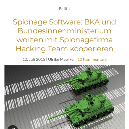
Politik
Spionage Software: BKA und
Bundesinnenministerium
wollten mit Spionagefirma
Hacking Team kooperieren
10. Juli 2015
| Ulrike Maerkel
10 Kommentare