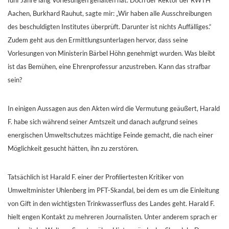
fünf Jahre lang Vorlesungen gehalten hat. Doch der Rektor der RWTH
Aachen, Burkhard Rauhut, sagte mir: „Wir haben alle Ausschreibungen
des beschuldigten Institutes überprüft. Darunter ist nichts Auffälliges.“
Zudem geht aus den Ermittlungsunterlagen hervor, dass seine
Vorlesungen von Ministerin Bärbel Höhn genehmigt wurden. Was bleibt
ist das Bemühen, eine Ehrenprofessur anzustreben. Kann das strafbar
sein?
In einigen Aussagen aus den Akten wird die Vermutung geäußert, Harald
F. habe sich während seiner Amtszeit und danach aufgrund seines
energischen Umweltschutzes mächtige Feinde gemacht, die nach einer
Möglichkeit gesucht hätten, ihn zu zerstören.
Tatsächlich ist Harald F. einer der Profiliertesten Kritiker von
Umweltminister Uhlenberg im PFT-Skandal, bei dem es um die Einleitung
von Gift in den wichtigsten Trinkwasserfluss des Landes geht. Harald F.
hielt engen Kontakt zu mehreren Journalisten. Unter anderem sprach er