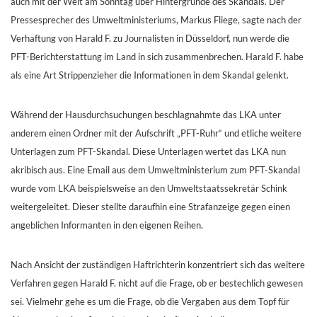
auch mit der Welt am Sonntag über Hintergründe des Skandals. Der
Pressesprecher des Umweltministeriums, Markus Fliege, sagte nach der
Verhaftung von Harald F. zu Journalisten in Düsseldorf, nun werde die
PFT-Berichterstattung im Land in sich zusammenbrechen. Harald F. habe
als eine Art Strippenzieher die Informationen in dem Skandal gelenkt.
Während der Hausdurchsuchungen beschlagnahmte das LKA unter
anderem einen Ordner mit der Aufschrift „PFT-Ruhr“ und etliche weitere
Unterlagen zum PFT-Skandal. Diese Unterlagen wertet das LKA nun
akribisch aus. Eine Email aus dem Umweltministerium zum PFT-Skandal
wurde vom LKA beispielsweise an den Umweltstaatssekretär Schink
weitergeleitet. Dieser stellte daraufhin eine Strafanzeige gegen einen
angeblichen Informanten in den eigenen Reihen.
Nach Ansicht der zuständigen Haftrichterin konzentriert sich das weitere
Verfahren gegen Harald F. nicht auf die Frage, ob er bestechlich gewesen
sei. Vielmehr gehe es um die Frage, ob die Vergaben aus dem Topf für