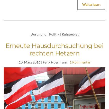
Weiterlesen
Dortmund
|
Politik
|
Ruhrgebiet
Erneute Hausdurchsuchung bei
rechten Hetzern
10. März 2016
| Felix Huesmann
1 Kommentar