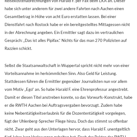
Reisekostenabrechnungen von Harald F. per Fax beim LKA an. Dieser
habe sich unter anderem für zwei andere Fahrten nach Aachen einen
Gesamtbetrag in Höhe von acht Euro erstatten lassen. Bei einer
Dienstfahrt nach Rostock habe er ein bereitgestelltes Mittagessen nicht
in der Abrechnung angeben. Ein Ermittler sagt dazu im vertraulichen
Gespräch: „Das ist alles Pipifax.“ Nichts für das man 270 Polizisten auf
Razzien schickt.
Selbst die Staatsanwaltschaft in Wuppertal spricht nicht mehr von einer
Vorteilsannahme im herkömmlichen Sinn. Also Geld für Leistung.
Stattdessen führen die Ermittler gegenüber Journalisten nun vor allem
vom Motiv „Ego“ an. So habe Harald F. eine Ehrenprofessur angestrebt.
Damit er diesen Titel anstreben konnte, so das Vorwurfs-Konstrukt, habe
er die RWTH Aachen bei Auftragsvergaben bevorzugt. Zudem habe
keine Nebentätigkeitserlaubnis für die Dozententätigkeit vorgelegen,
fügt der Uhlenberg-Sprecher Fliege hinzu. Doch das stimmt so offenbar
nicht. Zwar geht aus den Unterlagen hervor, dass Harald F. unentgeltlich