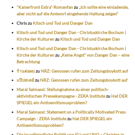
"Kaiserfront Extra"-Romanfan
zu
„Ich sollte eine einladende,
aber nicht auf die Antwort eingehende Haltung zeigen“
Chris
zu
Kitsch und Tod und Danger Dan
Kitsch und Tod und Danger Dan - Christuskirche Bochum |
Kirche der Kulturen
zu
Kitsch und Tod und Danger Dan
Kitsch und Tod und Danger Dan - Christuskirche Bochum |
Kirche der Kulturen
zu
„Keine Angst“ von Danger Dan – eine
Betrachtung
ร้านต่อผม
zu
NRZ: Genossen rufen zum Zeitungsboykott auf
แป๊ปสเตย์
zu
NRZ: Genossen rufen zum Zeitungsboykott auf
Maral Salmassi: Stellungnahme zu einer politisch-
aktivistischen Pressekampagne - ZERA Institute
zu
Hat DER
SPIEGEL ein Antisemitismusproblem?
Maral Salmassi: Statement on a Politically Motivated Press
Campaign - ZERA Institute
zu
Hat DER SPIEGEL ein
Antisemitismusproblem?
Die israelfeindliche Politik von EU und UNO – Christen in