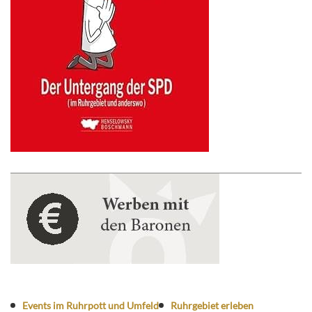
Events im Ruhrpott und Umfeld
Ruhrgebiet erleben