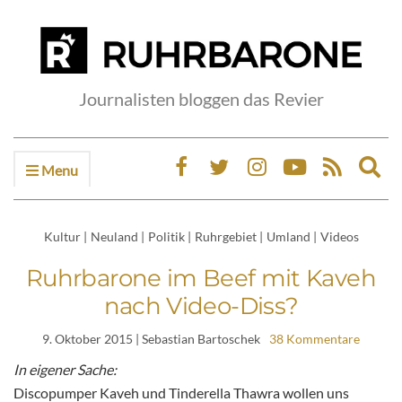
Journalisten bloggen das Revier
Menu
Ex
sea
fo
Kultur
|
Neuland
|
Politik
|
Ruhrgebiet
|
Umland
|
Videos
Ruhrbarone im Beef mit Kaveh
nach Video-Diss?
9. Oktober 2015
| Sebastian Bartoschek
38 Kommentare
In eigener Sache:
Discopumper Kaveh und Tinderella Thawra wollen uns