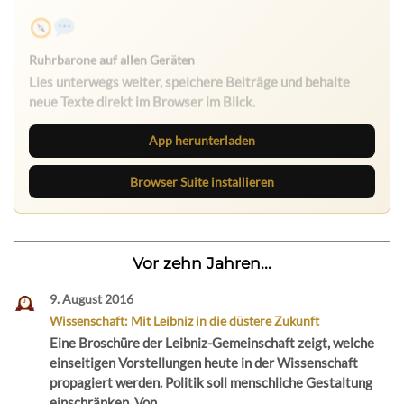
Ruhrbarone auf allen Geräten
Lies unterwegs weiter, speichere Beiträge und behalte
neue Texte direkt im Browser im Blick.
App herunterladen
Browser Suite installieren
Vor zehn Jahren...
9. August 2016
Wissenschaft: Mit Leibniz in die düstere Zukunft
Eine Broschüre der Leibniz-Gemeinschaft zeigt, welche
einseitigen Vorstellungen heute in der Wissenschaft
propagiert werden. Politik soll menschliche Gestaltung
einschränken. Von...