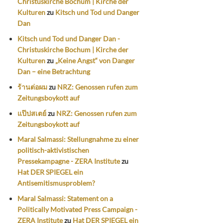
Christuskirche Bochum | Kirche der
Kulturen
zu
Kitsch und Tod und Danger
Dan
Kitsch und Tod und Danger Dan -
Christuskirche Bochum | Kirche der
Kulturen
zu
„Keine Angst“ von Danger
Dan – eine Betrachtung
ร้านต่อผม
zu
NRZ: Genossen rufen zum
Zeitungsboykott auf
แป๊ปสเตย์
zu
NRZ: Genossen rufen zum
Zeitungsboykott auf
Maral Salmassi: Stellungnahme zu einer
politisch-aktivistischen
Pressekampagne - ZERA Institute
zu
Hat DER SPIEGEL ein
Antisemitismusproblem?
Maral Salmassi: Statement on a
Politically Motivated Press Campaign -
ZERA Institute
zu
Hat DER SPIEGEL ein