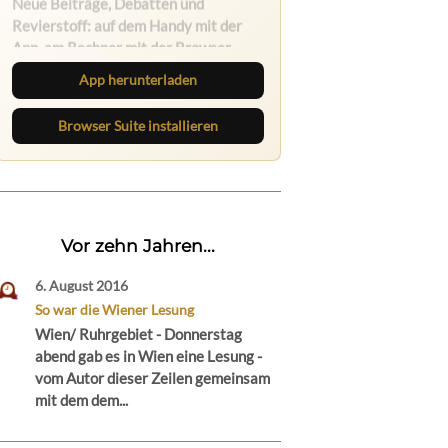
Lies unterwegs weiter, speichere
Beiträge und behalte neue Texte
direkt im Browser im Blick.
App herunterladen
Browser Suite installieren
Vor zehn Jahren...
6. August 2016
So war die Wiener Lesung
Wien/ Ruhrgebiet - Donnerstag
abend gab es in Wien eine Lesung -
vom Autor dieser Zeilen gemeinsam
mit dem dem...