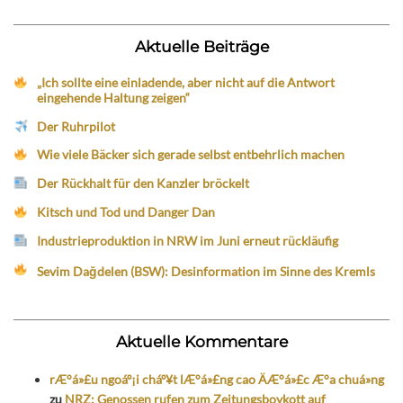
Aktuelle Beiträge
„Ich sollte eine einladende, aber nicht auf die Antwort
eingehende Haltung zeigen“
Der Ruhrpilot
Wie viele Bäcker sich gerade selbst entbehrlich machen
Der Rückhalt für den Kanzler bröckelt
Kitsch und Tod und Danger Dan
Industrieproduktion in NRW im Juni erneut rückläufig
Sevim Dağdelen (BSW): Desinformation im Sinne des Kremls
Aktuelle Kommentare
rÆ°á»£u ngoáº¡i cháº¥t lÆ°á»£ng cao ÄÆ°á»£c Æ°a chuá»ng
zu
NRZ: Genossen rufen zum Zeitungsboykott auf