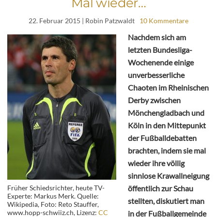
Mal wieder…
22. Februar 2015
| Robin Patzwaldt
10 Kommentare
Nachdem sich am
letzten Bundesliga-
Wochenende einige
unverbesserliche
Chaoten im Rheinischen
Derby zwischen
Mönchengladbach und
Köln in den Mittepunkt
der Fußballdebatten
brachten, indem sie mal
wieder ihre völlig
sinnlose Krawallneigung
Früher Schiedsrichter, heute TV-
öffentlich zur Schau
Experte: Markus Merk. Quelle:
stellten, diskutiert man
Wikipedia, Foto: Reto Stauffer,
www.hopp-schwiiz.ch, Lizenz:
CC
in der Fußballgemeinde