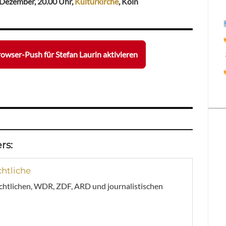
. Dezember, 20.00 Uhr,
Kulturkirche
, Köln
owser-Push für Stefan Laurin aktivieren
rs:
chtliche
echtlichen, WDR, ZDF, ARD und journalistischen