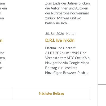
 am
Zum Ende des Jahres blicken
r ein
die Autorinnen und Autoren
r
der Ruhrbarone noch einmal
ten
zurück. Mit was und wo
haben sie sich ...
30. Juli 2026 · Kultur
ln
D.R.I. live in Köln
Datum und Uhrzeit:
Uhr
31.07.2026 um 19:45 Uhr
nen
Veranstalter: MTC Ort: Köln
a
Navigation via Google Maps
ur
Beitrag zur Leseliste
hinzufügen Browser-Push ...
Nächster Beitrag