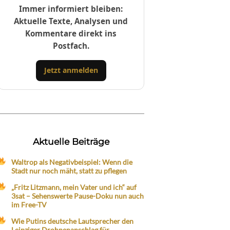
Immer informiert bleiben:
Aktuelle Texte, Analysen und
Kommentare direkt ins
Postfach.
Jetzt anmelden
Aktuelle Beiträge
Waltrop als Negativbeispiel: Wenn die
Stadt nur noch mäht, statt zu pflegen
„Fritz Litzmann, mein Vater und ich“ auf
3sat – Sehenswerte Pause-Doku nun auch
im Free-TV
Wie Putins deutsche Lautsprecher den
Leipziger Drohnenanschlag für