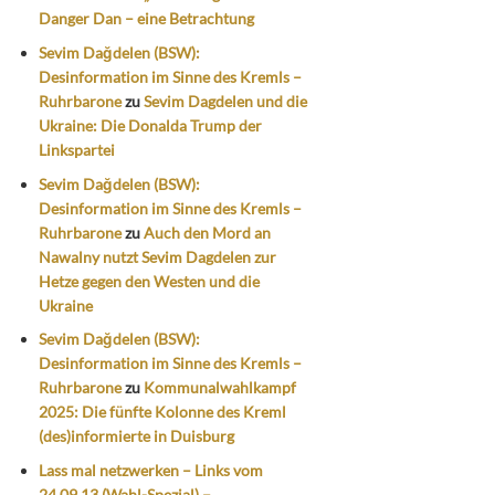
Danger Dan – eine Betrachtung
Sevim Dağdelen (BSW):
Desinformation im Sinne des Kremls –
Ruhrbarone
zu
Sevim Dagdelen und die
Ukraine: Die Donalda Trump der
Linkspartei
Sevim Dağdelen (BSW):
Desinformation im Sinne des Kremls –
Ruhrbarone
zu
Auch den Mord an
Nawalny nutzt Sevim Dagdelen zur
Hetze gegen den Westen und die
Ukraine
Sevim Dağdelen (BSW):
Desinformation im Sinne des Kremls –
Ruhrbarone
zu
Kommunalwahlkampf
2025: Die fünfte Kolonne des Kreml
(des)informierte in Duisburg
Lass mal netzwerken – Links vom
24.09.13 (Wahl-Spezial) –