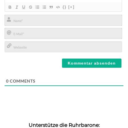
{}
[+]
Name*
E-
Mail*
Webseite
0
COMMENTS
Unterstütze die Ruhrbarone: