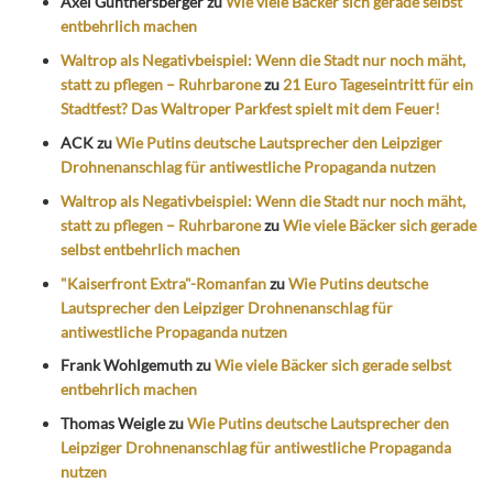
Axel Günthersberger
zu
Wie viele Bäcker sich gerade selbst
entbehrlich machen
Waltrop als Negativbeispiel: Wenn die Stadt nur noch mäht,
statt zu pflegen – Ruhrbarone
zu
21 Euro Tageseintritt für ein
Stadtfest? Das Waltroper Parkfest spielt mit dem Feuer!
ACK
zu
Wie Putins deutsche Lautsprecher den Leipziger
Drohnenanschlag für antiwestliche Propaganda nutzen
Waltrop als Negativbeispiel: Wenn die Stadt nur noch mäht,
statt zu pflegen – Ruhrbarone
zu
Wie viele Bäcker sich gerade
selbst entbehrlich machen
"Kaiserfront Extra"-Romanfan
zu
Wie Putins deutsche
Lautsprecher den Leipziger Drohnenanschlag für
antiwestliche Propaganda nutzen
Frank Wohlgemuth
zu
Wie viele Bäcker sich gerade selbst
entbehrlich machen
Thomas Weigle
zu
Wie Putins deutsche Lautsprecher den
Leipziger Drohnenanschlag für antiwestliche Propaganda
nutzen