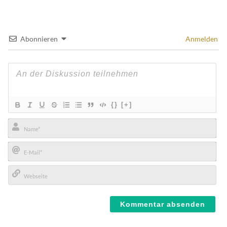
Abonnieren
Anmelden
{}
[+]
Name*
E-
Mail*
Webseite