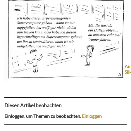
Beitrag zur 
Browser-Push für
Aut
Sil
Diesen Artikel beobachten
Einloggen, um Themen zu beobachten.
Einloggen