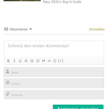
Abonnieren
Anmelden
{}
[+]
Name*
E-
Mail*
Webseite