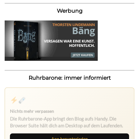
Werbung
Ruhrbarone: immer informiert
Nichts mehr verpassen
Die Ruhrbarone-App bringt den Blog aufs Handy. Die
Browser Suite hält dich am Desktop auf dem Laufenden.
App herunterladen