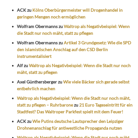
ACK
zu
Kölns Oberbürgermeister will Drogenhandel in
geringen Mengen noch ermöglichen
Wolfram Obermanns
zu
Waltrop als Negativbeispiel: Wenn
die Stadt nur noch mäht, statt zu pflegen
Wolfram Obermanns
zu
Artikel 3 Grundgesetz: Wie die SPD
den islamistischen Anschlag auf den CSD Berlin
instrumentalisiert
Alf
zu
Waltrop als Negativbeispiel: Wenn die Stadt nur noch
mäht, statt zu pflegen
Axel Günthersberger
zu
Wie viele Bäcker sich gerade selbst
entbehrlich machen
Waltrop als Negativbeispiel: Wenn die Stadt nur noch mäht,
statt zu pflegen – Ruhrbarone
zu
21 Euro Tageseintritt für ein
Stadtfest? Das Waltroper Parkfest spielt mit dem Feuer!
ACK
zu
Wie Putins deutsche Lautsprecher den Leipziger
Drohnenanschlag für antiwestliche Propaganda nutzen
Waltrop als Negativbeispiel: Wenn die Stadt nur noch mäht,