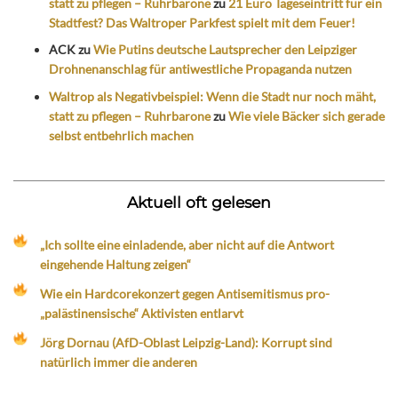
statt zu pflegen – Ruhrbarone
zu
21 Euro Tageseintritt für ein
Stadtfest? Das Waltroper Parkfest spielt mit dem Feuer!
ACK
zu
Wie Putins deutsche Lautsprecher den Leipziger
Drohnenanschlag für antiwestliche Propaganda nutzen
Waltrop als Negativbeispiel: Wenn die Stadt nur noch mäht,
statt zu pflegen – Ruhrbarone
zu
Wie viele Bäcker sich gerade
selbst entbehrlich machen
Aktuell oft gelesen
„Ich sollte eine einladende, aber nicht auf die Antwort
eingehende Haltung zeigen“
Wie ein Hardcorekonzert gegen Antisemitismus pro-
„palästinensische“ Aktivisten entlarvt
Jörg Dornau (AfD-Oblast Leipzig-Land): Korrupt sind
natürlich immer die anderen