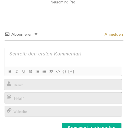
Abonnieren
Anmelden
{}
[+]
Name*
E-
Mail*
Webseite