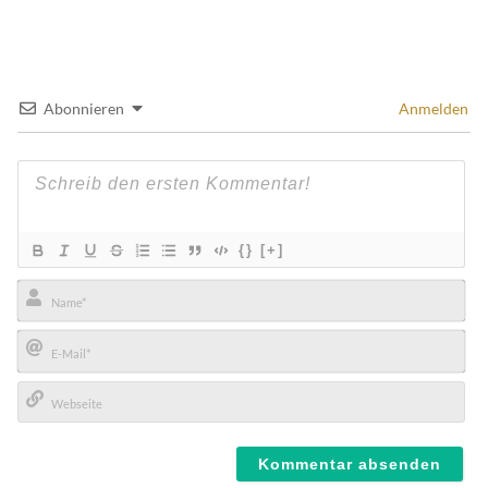
Abonnieren
Anmelden
{}
[+]
Name*
E-
Mail*
Webseite