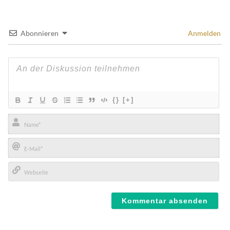
Abonnieren
Anmelden
{}
[+]
Name*
E-
Mail*
Webseite