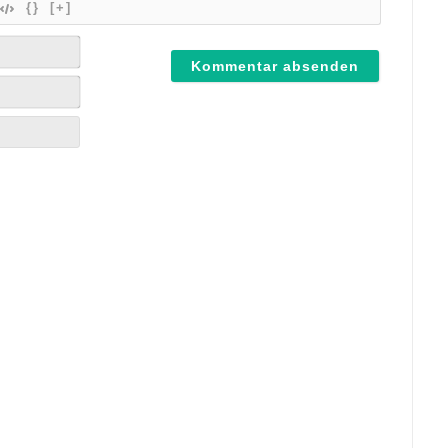
{}
[+]