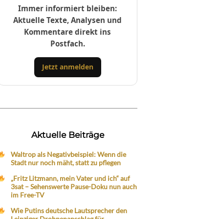
Immer informiert bleiben:
Aktuelle Texte, Analysen und
Kommentare direkt ins
Postfach.
Jetzt anmelden
Aktuelle Beiträge
Waltrop als Negativbeispiel: Wenn die
Stadt nur noch mäht, statt zu pflegen
„Fritz Litzmann, mein Vater und ich“ auf
3sat – Sehenswerte Pause-Doku nun auch
im Free-TV
Wie Putins deutsche Lautsprecher den
Leipziger Drohnenanschlag für