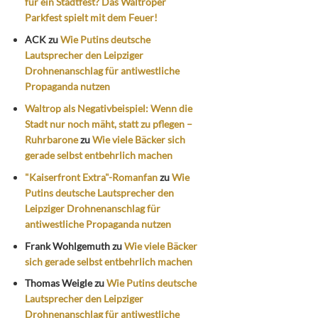
für ein Stadtfest? Das Waltroper
Parkfest spielt mit dem Feuer!
ACK
zu
Wie Putins deutsche
Lautsprecher den Leipziger
Drohnenanschlag für antiwestliche
Propaganda nutzen
Waltrop als Negativbeispiel: Wenn die
Stadt nur noch mäht, statt zu pflegen –
Ruhrbarone
zu
Wie viele Bäcker sich
gerade selbst entbehrlich machen
"Kaiserfront Extra"-Romanfan
zu
Wie
Putins deutsche Lautsprecher den
Leipziger Drohnenanschlag für
antiwestliche Propaganda nutzen
Frank Wohlgemuth
zu
Wie viele Bäcker
sich gerade selbst entbehrlich machen
Thomas Weigle
zu
Wie Putins deutsche
Lautsprecher den Leipziger
Drohnenanschlag für antiwestliche