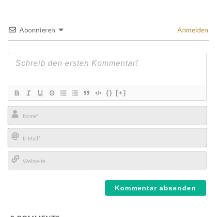
Abonnieren
Anmelden
{}
[+]
Name*
E-
Mail*
Webseite