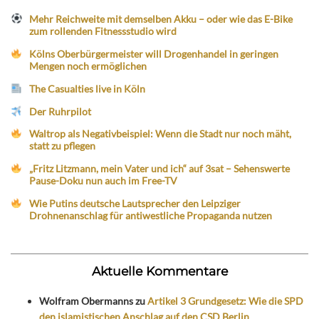
Mehr Reichweite mit demselben Akku – oder wie das E-Bike
zum rollenden Fitnessstudio wird
Kölns Oberbürgermeister will Drogenhandel in geringen
Mengen noch ermöglichen
The Casualties live in Köln
Der Ruhrpilot
Waltrop als Negativbeispiel: Wenn die Stadt nur noch mäht,
statt zu pflegen
„Fritz Litzmann, mein Vater und ich“ auf 3sat – Sehenswerte
Pause-Doku nun auch im Free-TV
Wie Putins deutsche Lautsprecher den Leipziger
Drohnenanschlag für antiwestliche Propaganda nutzen
Aktuelle Kommentare
Wolfram Obermanns
zu
Artikel 3 Grundgesetz: Wie die SPD
den islamistischen Anschlag auf den CSD Berlin