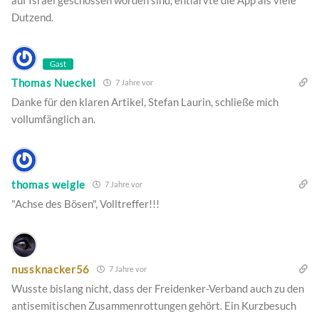
auf Israel geschossen worden sind, entlarvte die App als viele
Dutzend.
Gast
Thomas Nueckel
7 Jahre vor
Danke für den klaren Artikel, Stefan Laurin, schließe mich
vollumfänglich an.
thomas weigle
7 Jahre vor
"Achse des Bösen", Volltreffer!!!
nussknacker56
7 Jahre vor
Wusste bislang nicht, dass der Freidenker-Verband auch zu den
antisemitischen Zusammenrottungen gehört. Ein Kurzbesuch