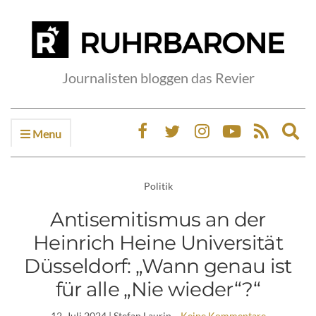
Journalisten bloggen das Revier
Menu
Ex
sea
fo
Politik
Antisemitismus an der
Heinrich Heine Universität
Düsseldorf: „Wann genau ist
für alle „Nie wieder“?“
12. Juli 2024
| Stefan Laurin
Keine Kommentare