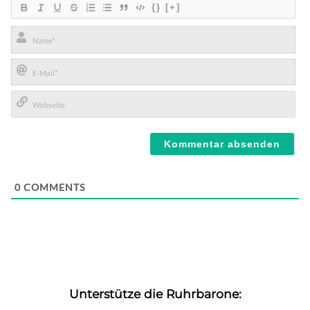
{}
[+]
Name*
E-
Mail*
Webseite
0
COMMENTS
Unterstütze die Ruhrbarone: