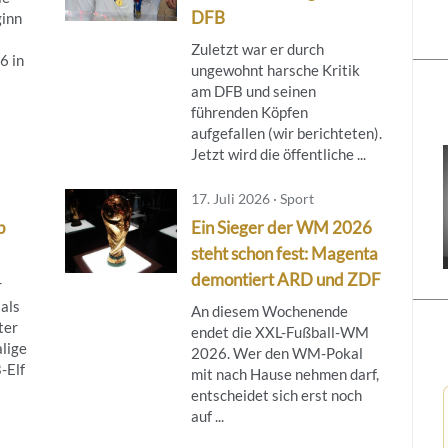
DFB
ginn
Zuletzt war er durch
6 in
ungewohnt harsche Kritik
am DFB und seinen
führenden Köpfen
aufgefallen (wir berichteten).
Jetzt wird die öffentliche ...
17. Juli 2026 · Sport
p
Ein Sieger der WM 2026
steht schon fest: Magenta
demontiert ARD und ZDF
r
als
An diesem Wochenende
ter
endet die XXL-Fußball-WM
alige
2026. Wer den WM-Pokal
-Elf
mit nach Hause nehmen darf,
entscheidet sich erst noch
auf ...