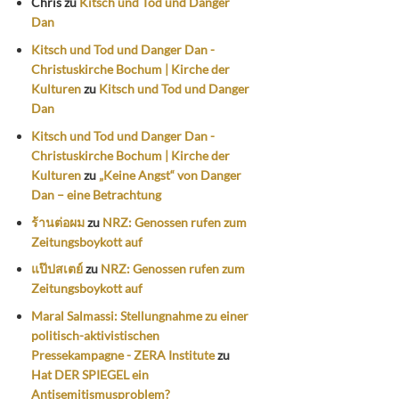
Chris
zu
Kitsch und Tod und Danger
Dan
Kitsch und Tod und Danger Dan -
Christuskirche Bochum | Kirche der
Kulturen
zu
Kitsch und Tod und Danger
Dan
Kitsch und Tod und Danger Dan -
Christuskirche Bochum | Kirche der
Kulturen
zu
„Keine Angst“ von Danger
Dan – eine Betrachtung
ร้านต่อผม
zu
NRZ: Genossen rufen zum
Zeitungsboykott auf
แป๊ปสเตย์
zu
NRZ: Genossen rufen zum
Zeitungsboykott auf
Maral Salmassi: Stellungnahme zu einer
politisch-aktivistischen
Pressekampagne - ZERA Institute
zu
Hat DER SPIEGEL ein
Antisemitismusproblem?