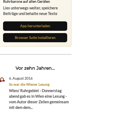
Ruhrbarone auf allen Geräten
Lies unterwegs weiter, speichere
Beiträge und behalte neue Texte
direkt im Browser im Blick.
App herunterladen
Browser Suite installieren
Vor zehn Jahren...
6. August 2016
So war die Wiener Lesung
Wien/ Ruhrgebiet - Donnerstag
abend gab es in Wien eine Lesung -
vom Autor dieser Zeilen gemeinsam
mit dem dem...