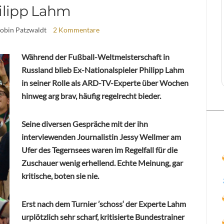
ilipp Lahm
Robin Patzwaldt
2 Kommentare
Während der Fußball-Weltmeisterschaft in
Russland blieb Ex-Nationalspieler Philipp Lahm
in seiner Rolle als ARD-TV-Experte über Wochen
hinweg arg brav, häufig regelrecht bieder.
Seine diversen Gespräche mit der ihn
interviewenden Journalistin Jessy Wellmer am
Ufer des Tegernsees waren im Regelfall für die
Zuschauer wenig erhellend. Echte Meinung, gar
kritische, boten sie nie.
Erst nach dem Turnier ’schoss‘ der Experte Lahm
urplötzlich sehr scharf, kritisierte Bundestrainer