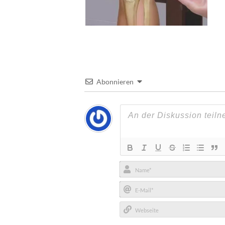
Abonnieren
Name*
E-
Mail*
Webseite