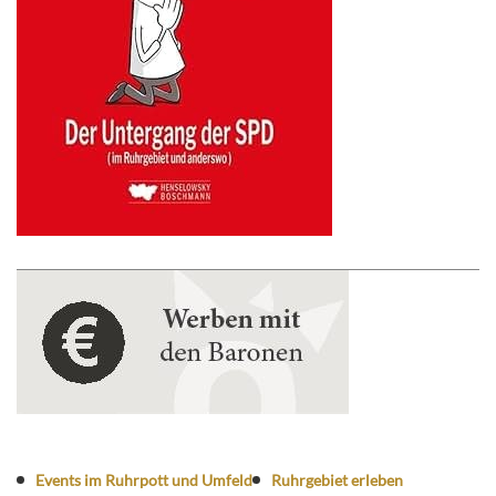
Events im Ruhrpott und Umfeld
Ruhrgebiet erleben