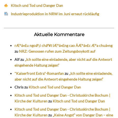
Kitsch und Tod und Danger Dan
Industrieproduktion in NRW im Juni erneut rückläufig
Aktuelle Kommentare
rÆ°á»£u ngoáº¡i cháº¥t lÆ°á»£ng cao ÄÆ°á»£c Æ°a chuá»ng
zu
NRZ: Genossen rufen zum Zeitungsboykott auf
Alf
zu
„Ich sollte eine einladende, aber nicht auf die Antwort
eingehende Haltung zeigen“
"Kaiserfront Extra"-Romanfan
zu
„Ich sollte eine einladende,
aber nicht auf die Antwort eingehende Haltung zeigen“
Chris
zu
Kitsch und Tod und Danger Dan
Kitsch und Tod und Danger Dan - Christuskirche Bochum |
Kirche der Kulturen
zu
Kitsch und Tod und Danger Dan
Kitsch und Tod und Danger Dan - Christuskirche Bochum |
Kirche der Kulturen
zu
„Keine Angst“ von Danger Dan – eine