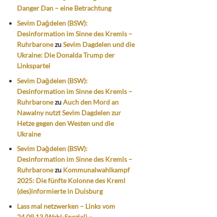
Danger Dan – eine Betrachtung
Sevim Dağdelen (BSW):
Desinformation im Sinne des Kremls –
Ruhrbarone
zu
Sevim Dagdelen und die
Ukraine: Die Donalda Trump der
Linkspartei
Sevim Dağdelen (BSW):
Desinformation im Sinne des Kremls –
Ruhrbarone
zu
Auch den Mord an
Nawalny nutzt Sevim Dagdelen zur
Hetze gegen den Westen und die
Ukraine
Sevim Dağdelen (BSW):
Desinformation im Sinne des Kremls –
Ruhrbarone
zu
Kommunalwahlkampf
2025: Die fünfte Kolonne des Kreml
(des)informierte in Duisburg
Lass mal netzwerken – Links vom
24.09.13 (Wahl-Spezial) –