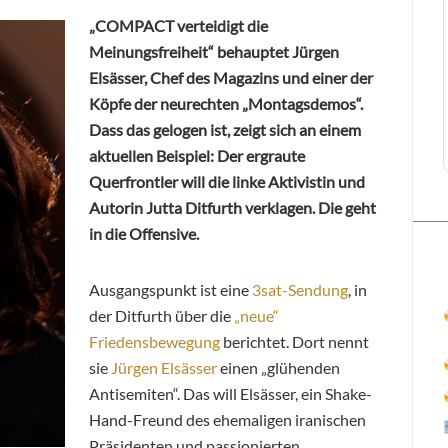
„COMPACT verteidigt die
Meinungsfreiheit“ behauptet Jürgen
Elsässer, Chef des Magazins und einer der
Köpfe der neurechten „Montagsdemos“.
Dass das gelogen ist, zeigt sich an einem
aktuellen Beispiel: Der ergraute
Querfrontler will die linke Aktivistin und
Autorin Jutta Ditfurth verklagen. Die geht
in die Offensive.
Ausgangspunkt ist eine
3sat-Sendung
, in
der Ditfurth über die
„neue“
Friedensbewegung
berichtet. Dort nennt
sie
Jürgen Elsässer
einen „glühenden
Antisemiten“. Das will Elsässer, ein Shake-
Hand-Freund des ehemaligen iranischen
Präsidenten und passionierten