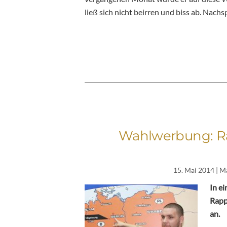
ließ sich nicht beirren und biss ab. Nachs
Wahlwerbung: Ra
15. Mai 2014
| M
In e
Rappe
an.