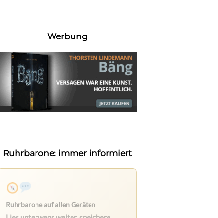
Werbung
Ruhrbarone: immer informiert
Ruhrbarone auf allen Geräten
Lies unterwegs weiter, speichere