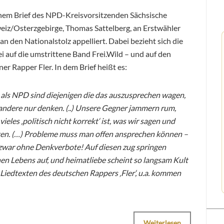
inem Brief des NPD-Kreisvorsitzenden Sächsische
eiz/Osterzgebirge, Thomas Sattelberg, an Erstwähler
an den Nationalstolz appelliert. Dabei bezieht sich die
ei auf die umstrittene Band Frei.Wild – und auf den
ner Rapper Fler. In dem Brief heißt es:
 als NPD sind diejenigen die das auszusprechen wagen,
andere nur denken. (..) Unsere Gegner jammern rum,
vieles ‚politisch nicht korrekt‘ ist, was wir sagen und
en. (…) Probleme muss man offen ansprechen können –
zwar ohne Denkverbote! Auf diesen zug springen
n Lebens auf, und heimatliebe scheint so langsam Kult
 Liedtexten des deutschen Rappers ‚Fler‘, u.a. kommen
Weiterlesen