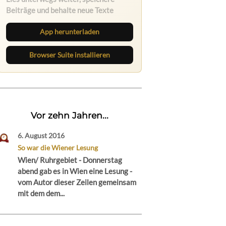
Beiträge und behalte neue Texte
direkt im Browser im Blick.
App herunterladen
Browser Suite installieren
Vor zehn Jahren...
6. August 2016
So war die Wiener Lesung
Wien/ Ruhrgebiet - Donnerstag
abend gab es in Wien eine Lesung -
vom Autor dieser Zeilen gemeinsam
mit dem dem...