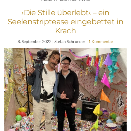
›Die Stille überlebt‹ – ein
Seelenstriptease eingebettet in
Krach
8. September 2022
| Stefan Schroeder
1 Kommentar